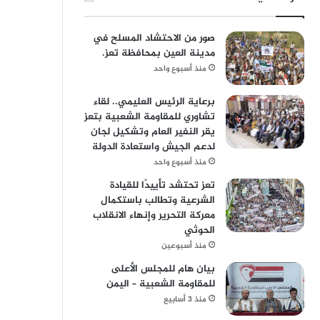
صور من الاحتشاد المسلح في
مدينة العين بمحافظة تعز.
منذ أسبوع واحد
برعاية الرئيس العليمي.. لقاء
تشاوري للمقاومة الشعبية بتعز
يقر النفير العام وتشكيل لجان
لدعم الجيش واستعادة الدولة
منذ أسبوع واحد
تعز تحتشد تأييدًا للقيادة
الشرعية وتطالب باستكمال
معركة التحرير وإنهاء الانقلاب
الحوثي
منذ أسبوعين
بيان هام للمجلس الأعلى
للمقاومة الشعبية – اليمن
منذ 3 أسابيع