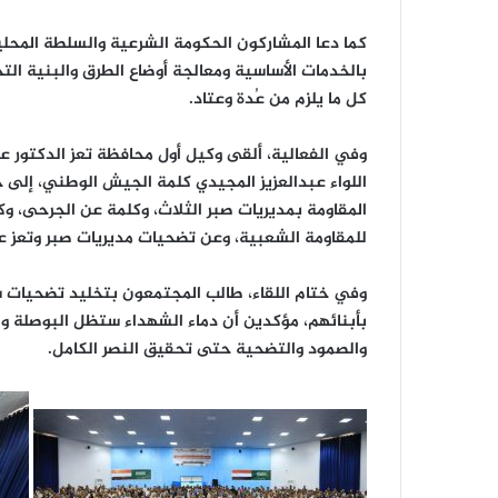
كما دعا المشاركون الحكومة الشرعية والسلطة المحلية
بالخدمات الأساسية ومعالجة أوضاع الطرق والبنية ا
كل ما يلزم من عُدة وعتاد.
وفي الفعالية، ألقى وكيل أول محافظة تعز الدكتور عب
اللواء عبدالعزيز المجيدي كلمة الجيش الوطني، إل
المقاومة بمديريات صبر الثلاث، وكلمة عن الجرحى، و
للمقاومة الشعبية، وعن تضحيات مديريات صبر وتعز عم
وفي ختام اللقاء، طالب المجتمعون بتخليد تضحيات ش
بأبنائهم، مؤكدين أن دماء الشهداء ستظل البوصلة وا
والصمود والتضحية حتى تحقيق النصر الكامل.