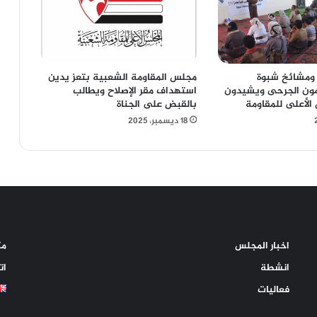
 ومشائخ شبوة
مجلس المقاومة الشعبية بتعز يدين
مون الجرحى ويشيدون
استهداف مقر الإصلاح ويطالب
الأعلى للمقاومة
بالقبض على الجناة
18 ديسمبر، 2025
اخبار المجلس
مك
انشطة
ات
فعاليات