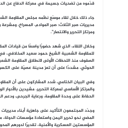
قدّموه من تضحيات جسيمة في معركة الدفاع عن الدو
جاء ذلك خلال لقاء موسّع نظّمه مجلس المقاومة الشعب
مديريات صبر الثلاث: صبر الموادم، المسراخ، ومشرعة
ومرتكز التحرير والانتصار”.
وخلال اللقاء، الذي شهد حضورًا واسعًا من قيادات المق
للمقاومة الشعبية الشيخ حمود سعيد المخلافي، في كلم
الصفوف منذ اللحظات الأولى لانطلاق المقاومة الشعب
الحوثي، مشددًا على أن تعز مدينة عصيّة على الكسر، 
وفي البيان الختامي، شدد المشاركون على أن المقاومة
والمرتكز الأساسي لمعركة التحرير، مشيدين بالأدوار 
الحفاظ على وحدة المقاومة، ورعاية الجرحى، ودعم ا
وجدّد المجتمعون التأكيد على جاهزية أبناء مديريات 
المضي نحو تحرير اليمن واستعادة مؤسسات الدولة، مط
المؤسستين العسكرية والأمنية، تقديرًا لدورهم المحو