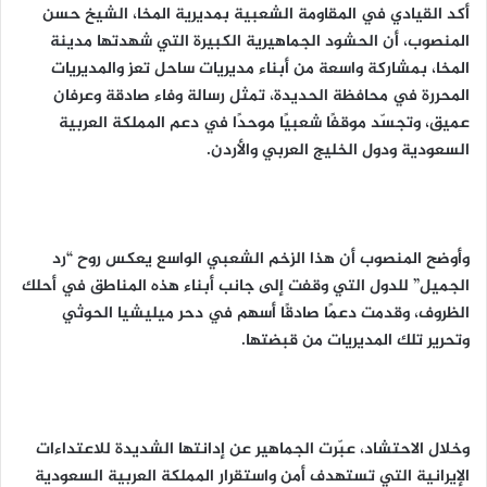
أكد القيادي في المقاومة الشعبية بمديرية المخا، الشيخ حسن
المنصوب، أن الحشود الجماهيرية الكبيرة التي شهدتها مدينة
المخا، بمشاركة واسعة من أبناء مديريات ساحل تعز والمديريات
المحررة في محافظة الحديدة، تمثل رسالة وفاء صادقة وعرفان
عميق، وتجسّد موقفًا شعبيًا موحدًا في دعم المملكة العربية
السعودية ودول الخليج العربي والأردن.
وأوضح المنصوب أن هذا الزخم الشعبي الواسع يعكس روح “رد
الجميل” للدول التي وقفت إلى جانب أبناء هذه المناطق في أحلك
الظروف، وقدمت دعمًا صادقًا أسهم في دحر ميليشيا الحوثي
وتحرير تلك المديريات من قبضتها.
وخلال الاحتشاد، عبّرت الجماهير عن إدانتها الشديدة للاعتداءات
الإيرانية التي تستهدف أمن واستقرار المملكة العربية السعودية