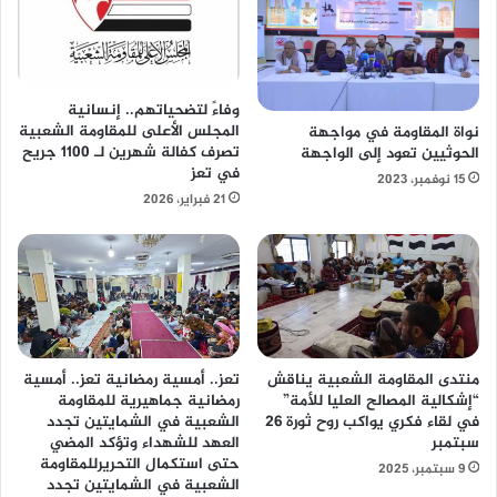
وفاءً لتضحياتهم.. إنسانية
المجلس الأعلى للمقاومة الشعبية
نواة المقاومة في مواجهة
تصرف كفالة شهرين لـ 1100 جريح
الحوثيين تعود إلى الواجهة
في تعز
15 نوفمبر، 2023
21 فبراير، 2026
منتدى المقاومة الشعبية يناقش
تعز.. أمسية رمضانية تعز.. أمسية
“إشكالية المصالح العليا للأمة”
رمضانية جماهيرية للمقاومة
في لقاء فكري يواكب روح ثورة 26
الشعبية في الشمايتين تجدد
سبتمبر
العهد للشهداء وتؤكد المضي
حتى استكمال التحريرللمقاومة
9 سبتمبر، 2025
الشعبية في الشمايتين تجدد