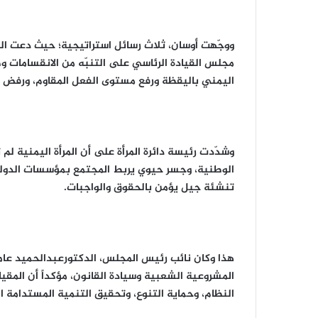
ووجّهت أوسان، ثلاث رسائل استراتيجية؛ حيث دعت الق
مجلس القيادة الرئاسي على التنبّه من الانقسامات 
اليمني باليقظة ورفع مستوى الفعل المقاوم، ورفض ال
وشدّدت رئيسة دائرة المرأة على أن المرأة اليمنية 
الوطنية، وجسر حيوي يربط المجتمع بمؤسسات الدولة، 
تنشئة جيل يؤمن بالحقوق والواجبات.
هذا وكان نائب رئيس المجلس، الدكتورعبدالحميد عامر،
المشروعية الشعبية وسيادة القانون، مؤكداً أن الم
النظام، وحماية التنوع، وتحقيق التنمية المستدامة 