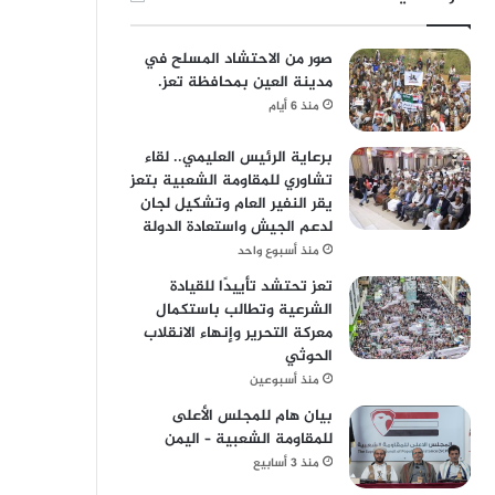
صور من الاحتشاد المسلح في
مدينة العين بمحافظة تعز.
منذ 6 أيام
برعاية الرئيس العليمي.. لقاء
تشاوري للمقاومة الشعبية بتعز
يقر النفير العام وتشكيل لجان
لدعم الجيش واستعادة الدولة
منذ أسبوع واحد
تعز تحتشد تأييدًا للقيادة
الشرعية وتطالب باستكمال
معركة التحرير وإنهاء الانقلاب
الحوثي
منذ أسبوعين
بيان هام للمجلس الأعلى
للمقاومة الشعبية – اليمن
منذ 3 أسابيع