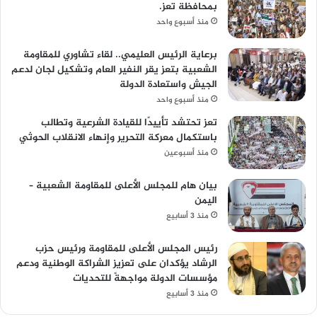
بمحافظة تعز.
منذ أسبوع واحد
برعاية الرئيس العليمي.. لقاء تشاوري للمقاومة
الشعبية بتعز يقر النفير العام وتشكيل لجان لدعم
الجيش واستعادة الدولة
منذ أسبوع واحد
تعز تحتشد تأييدًا للقيادة الشرعية وتطالب
باستكمال معركة التحرير وإنهاء الانقلاب الحوثي
منذ أسبوعين
بيان هام للمجلس الأعلى للمقاومة الشعبية –
اليمن
منذ 3 أسابيع
رئيس المجلس الأعلى للمقاومة ورئيس حزب
الرشاد يؤكدان على تعزيز الشراكة الوطنية ودعم
مؤسسات الدولة مواجهةً للتحديات
منذ 3 أسابيع