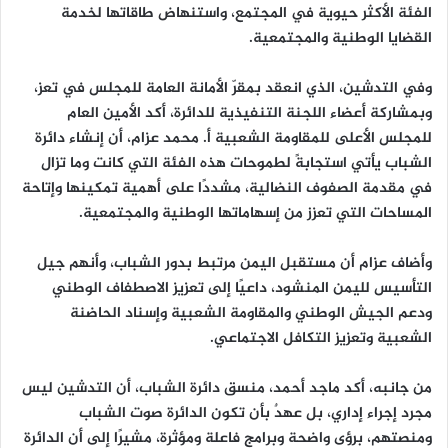
الفئة الأكثر حيوية في المجتمع، واستنهاض طاقاتها لخدمة
القضايا الوطنية والمجتمعية.
وفي التدشين، الذي انعقد بمقرّ الأمانة العامة للمجلس في تعز،
وبمشاركة أعضاء اللجنة التنفيذية للدائرة، أكد الأمين العام
للمجلس الأعلى للمقاومة الشعبية أ. محمد عزام، أن إنشاء دائرة
الشباب يأتي استجابةً لطموحات هذه الفئة التي كانت وما تزال
في مقدمة الصفوف النضالية، مشددًا على أهمية تمكينها وإتاحة
المساحات التي تعزز من إسهاماتها الوطنية والمجتمعية.
وأضاف عزام أن مستقبل اليمن مرتبط بدور الشباب، وأنهم جيل
التأسيس لليمن المنشود، داعيًا إلى تعزيز الاصطفاف الوطني
ودعم الجيش الوطني والمقاومة الشعبية وإسناد الحاضنة
الشعبية وتعزيز التكافل الاجتماعي.
من جانبه، أكد ماجد أحمد، منسق دائرة الشباب، أن التدشين ليس
مجرد إجراء إداري، بل عهدٌ بأن تكون الدائرة صوت الشباب
ومنصتهم، برؤى واضحة وبرامج فاعلة ومؤثرة، مشيرًا إلى أن الدائرة