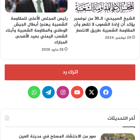
الشيخ الصبيحي: الـ30 من نوفمبر
رئيس المجلس الأعلى للمقاومة
يؤكد أن إرادة الشعوب لا تقهر وأن
الشعبية يهنئ أبطال الجيش
المقاومة الشعبية طريق الانتصار
الوطني والمقاومة الشعبية وأبناء
الشعب اليمني بعيد الأضحى
29 نوفمبر، 2024
المبارك
26 مايو، 2026
اترك رد
‫X
فيسبوك
‫YouTube
انستقرام
تيلقرام
واتساب
أخر التحديثات
صور من الاحتشاد المسلح في مدينة العين