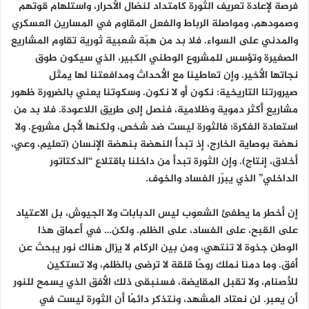
فرصة لإعادة تعريف الثورة كامتداد لنضال الأحرار، واستلهام قوتهم
وصمودهم، ومواصلة الرباط والفعل المقاوم في المسارين العسكري
والمدني على السواء. فلا بد من هبّة شعبية ثورية تقاوم المشاريع
الصغيرة وتؤسس للمشروع الوطني الكبير، الذي سيكون طوق
نجاتها الأخير. وإن تعاطينا مع الأحداث ومدافعتنا لها يمثل
صيرورتنا التاريخية: نكون أو لا نكون. وسكوتنا يعني بالضرورة ظهور
مشاريع أكثر دموية وظلامية، فنصل إلى طريق اللاعودة. فلا بد من
استعادة الفكرة؛ فالثورة ليست ضد شخص، ولكنها لأجل مشروع. ولا
نهضة بوصاية الخارج، إذ تبدأ النهضة بنهضة الإنسان (تعليم، وعي،
أخلاق، إنتاج). وإن الثورة تبدأ من داخلنا باقتلاع “الدكتاتور
الداخلي” الذي يبرّر الفساد والخوف.
إن أخطر ما يطفئ الشعوب ليس الدبابات ولا الجيوش، بل الاعتياد
على القبح، على الفساد، على الظلم. ولكن… في أعماق هذا
الوطن جذوة لا تنتهي، ومن بين الركام لا يزال هناك نور يبحث عن
أفق. وما دمنا نملك روحًا قلقة لا ترضى بالظلم، ولا تستكين
للأصنام، ولا تقبل المقايضة، فسنبقى ذلك الأفق الذي يسمح للنور
أن يعبر. لن نعتاد المشهد، ونتذكر دائمًا أن الثورة ليست في