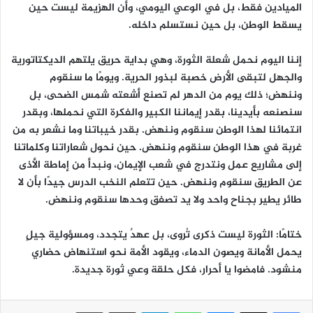
الميادين فقط، بل في الوعي اليومي، وأن الهزيمة ليست حين
يسقط الوطن، بل حين نستسلم داخله.
إننا اليوم نحمل شعلة الثورة، وهي بداية حريق يلتهم الديكتاتورية
والجهل لتبقى الأرض خصبة لبذور الحرية. ويومًا ما سنقوم
وننهض؛ ذلك يوم من الدهر لم تصنع أشعته شمس الضحى، بل
سنصنعه بأيدينا، بقدر إيماننا الكبير والفكرة التي نحملها، وبقدر
انتمائنا لهذا الوطن سنقوم وننهض. بقدر خيباتنا وما نشعر به من
غربة في هذا الوطن سنقوم وننهض. حين نحول شعاراتنا وكلماتنا
إلى مشاريع عمل ونتدرج في شعب الإيمان، ونبدأ من إماطة الأذى
عن الطريق سنقوم وننهض. حين تتعلم النخب الدرس جيدًا بأن لا
طائر يطير بجناح واحد ولا يد تصفق وحدها سنقوم وننهض.
ختامًا: الثورة ليست ذكرى تُروى، بل عهدٌ يتجدد، ومسؤولية جيلٍ
يحمل الأمانة ويصون الدماء، ويقود الأمة نحو استنهاض حضاري
منشود. فامضوا يا أحرار، فكل حلقة وعي ثورة جديدة.
ماسنجر
واتساب
تيلقرام
مشاركة عبر البريد
طباعة