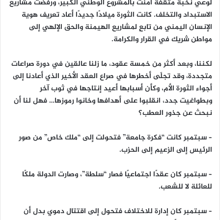
لوعي نخبة مثقفة آمنت بالمشروع الوطني الكبير، ورفضت مشاريع
الاستبداد والتخلف. كانت الثورة ميلادًا جديدًا أعاد تعريف هوية
الإنسان اليمني من تابعٍ لمشاريع الهيمنة والحق الإلهي إلى
مواطن شريك في القرار والكرامة.
لكننا، وبعد أكثر من خمسة عقود، ما زلنا عالقين في دورة صراعات
متجددة، وقد تجلّى أخطرها في صراع العقد الأخير الذي أعادنا إلى
أجواء الثورة الأم، وكأن أسبابها أعيد إنتاجها في ثوب آخر
وبطواغيت جدد، انقلبوا على أهدافها وخانوا رموزها… فهل لنا أن
نبحث عن جذور العطب؟
– سبتمبر كانت “فكرة جامعة” فتحولت إلى “ملك خاص” من صور
الرئيس إلى الزعيم إلى الحزب.
– سبتمبر كان عقدًا اجتماعيًا فصار “سلطة”، وصارت الدولة ملكًا
للعائلة لا للشعب.
– سبتمبر كان إدارة للاختلاف فتحول إلى اقتتال دموي بدل أن