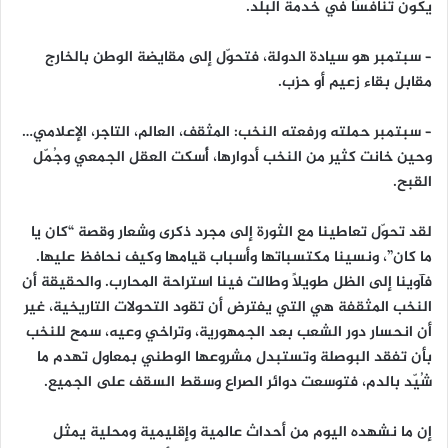
يكون تنافسًا في خدمة البلد.
– سبتمبر هو سيادة الدولة، فتحوّل إلى مقايضة الوطن بالخارج
مقابل بقاء زعيم أو حزب.
– سبتمبر حملته ورفعته النخب: المثقف، العالم، التاجر، الإعلامي…
وحين خانت كثير من النخب أدوارها، أُسكت العقل الجمعي وجُمّل
القبح.
لقد تحوّل تعاطينا مع الثورة إلى مجرد ذكرى وشعار وقصة “كان يا
ما كان”، ونسينا مكتسباتها وأسباب قيامها وكيف نحافظ عليها.
فآوينا إلى الظل طويلًا وطالت فينا استراحة المحارب. والحقيقة أن
النخب المثقفة هي التي يفترض أن تقود التحولات التاريخية، غير
أن انحسار دور الشعب بعد الجمهورية، وتراخي وعيه، سمح للنخب
بأن تفقد البوصلة وتستبدل مشروعها الوطني بمعاول تهدم ما
شُيّد بالدم، فتوسعت دوائر الصراع وسقط السقف على الجميع.
إن ما نشهده اليوم من أحداث عالمية وإقليمية ومحلية يمثل