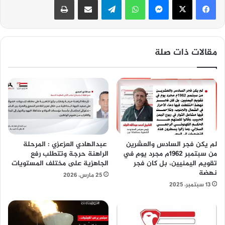
مقالات ذات صلة
لم يكن فجر السادسِ والعشرين
عبدالهادي العزعزي : المرحلة
من سبتمبر 1962م مجرد يومٍ في
الراهنة حرجة وتتطلب رفع
تقويم اليمنيين، بل كان فجر
الجاهزية على مختلف المستويات
نهضة
25 مارس، 2026
13 سبتمبر، 2025