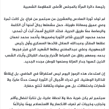
رئيسة دائرة المرأة بالمجلس الأعلى للمقاومة الشعبية
لم تولد ثورة السادس والعشرين من سبتمبر من فراغ، بل كانت ثمرة
وعي عميق ومعاناة طويلة، حمل مشعلها رجالٌ آمنوا أن الكلمة
والرصاصة معًا طريق الحرية. فخلّد التاريخ أسماءً أبت أن تُمحى:
محمد محمود الزبيري شاعر الثورة وضميرها، وأحمد محمد نعمان
عقلها المفكّر، وعبدالله السلال قائدها العسكري وأول رئيس
للجمهورية، وعلي عبدالمغني بطلها الشهيد الذي فجّر فجرها
بدمه، ومعهم رفاق من الضباط الأحرار وزعماء القبائل وأبناء الشعب
الذين كسروا جدار العزلة وصنعوا للوطن مجده الجديد.
إن استدعاء هذه الرموز اليوم ليس استغراقًا في الماضي، بل إيقاظًا
للذاكرة الوطنية، كي تدرك الأجيال أن الثورة ليست حدثًا عابرًا، ولا
شعارات واحتفالات، بل هي سلوك وثقافة تُنتج حضارة.
سبتمبر لم يكن ضربة حظ ولا لحظة عابرة، بل نتاجًا لنضال وآلام
وتجارب وخيبات لم تعرف الانكسار ولا الاستسلام يومًا، وتراكُمًا