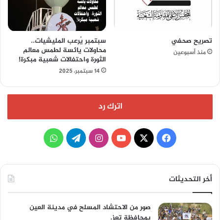
تصريح صحفي
سبتمبر يُرعب المليشيات..
محاولات يائسة لطمس معالم
منذ أسبوعين
الثورة واحتفالات شعبية مبكرة!
14 سبتمبر، 2025
اترك رد
‫X
فيسبوك
‫YouTube
انستقرام
تيلقرام
واتساب
أخر التحديثات
صور من الاحتشاد المسلح في مدينة العين
بمحافظة تعز.