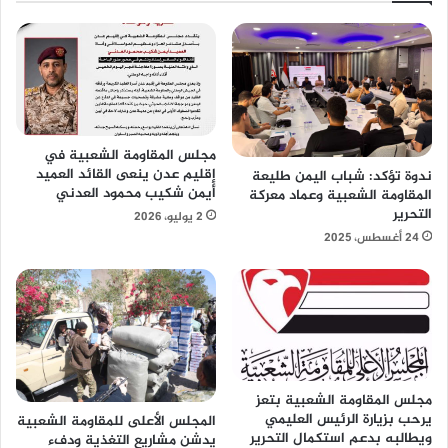
مجلس المقاومة الشعبية في
إقليم عدن ينعى القائد العميد
ندوة تؤكد: شباب اليمن طليعة
أيمن شكيب محمود العدني
المقاومة الشعبية وعماد معركة
التحرير
2 يوليو، 2026
24 أغسطس، 2025
مجلس المقاومة الشعبية بتعز
يرحب بزيارة الرئيس العليمي
المجلس الأعلى للمقاومة الشعبية
ويطالبه بدعم استكمال التحرير
يدشن مشاريع التغذية ودفء