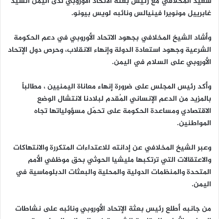
سعيد المخلافي مع رئيس بعثة الاتحاد الأوروبي لدى اليمن السيد
غابرييل مونويرا فينيالس ونائبه لويس بيونو.
وأشاد الشيخ المخلافي بجهود الاتحاد الأوروبي في دعم الحكومة
الشرعية وجهود استعادة الدولة وإنهاء الانقلاب، وحرص دول الإتحاد
الأوروبي على السلام في اليمن.
وأكد رئيس المجلس على ضرورة إنهاء معاناة اليمنيين ، مطالباً
بالمزيد من الدعم الإنساني المُقدم لبلادنا لانتشال الوضع
الاقتصادي ومساعدة الحكومة على تحمّل مسؤولياتها تجاه
المواطنين.
وعبر الشيخ المخلافي عن إدانته للاعتداءات المتكررة والانتهاكات
والاعتقالات التي ترتكبها مليشيا الحوثي بحق موظفي الأمم
المتحدة والمنظمات الدولية والمحلية والبعثات الدبلوماسية في
اليمن.
من جانبه أطلع رئيس بعثة الإتحاد الأوروبي ونائبه على نشاطات