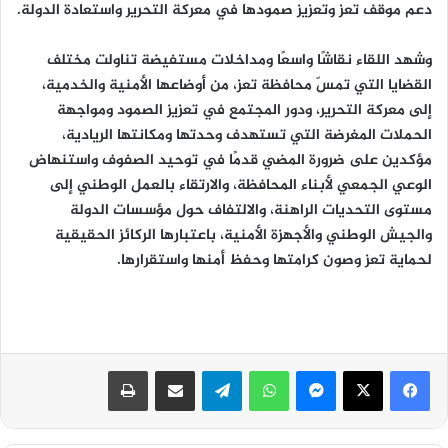
دعم موقف تعز وتعزيز صمودها في معركة التحرير واستعادة الدولة.
وشهد اللقاء نقاشًا واسعًا ومداخلات مستفيضة تناولت مختلف
القضايا التي تمسّ محافظة تعز، من أوضاعها الأمنية والخدمية،
إلى معركة التحرير، ودور المجتمع في تعزيز الصمود ومواجهة
الحملات المغرضة التي تستهدف وحدتها ومكانتها الريادية،
مؤكدين على ضرورة المضي قدمًا في توحيد الصفوف واستنهاض
الوعي الجمعي لأبناء المحافظة، والارتقاء بالعمل الوطني إلى
مستوى التحديات الراهنة، والالتفاف حول مؤسسات الدولة
والجيش الوطني والأجهزة الأمنية، باعتبارها الركائز الحقيقية
لحماية تعز وصون كرامتها وحفظ أمنها واستقرارها.
ماسنجر
واتساب
تيلقرام
مشاركة عبر البريد
طباعة