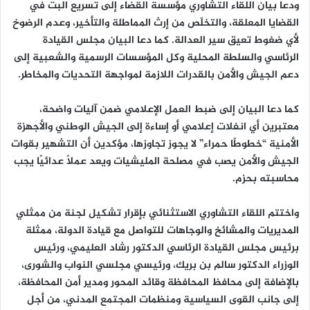
ودعا بيان اللقاء التشاوري مؤسسة القضاء إلى تسريع البت في
القضايا المعلقة، والتخلّص من إرث المماطلة والتأخير، وعدم الرضوخ
لأي ضغوط تعيق سير العدالة. كما دعا البيان مجلس القيادة
الرئاسي والسلطة المحلية وكل المؤسسات الرسمية والشعبية إلى
دعم الجيش والأمن بالقدرات اللازمة لمواجهة التحديات والمخاطر.
كما دعا البيان إلى ضبط العمل الإعلامي ضمن آليات واضحة،
معتبرين أي انفلات إعلامي أو إساءة إلى الجيش الوطني والأجهزة
الأمنية “خطوطًا حمراء” لا يجوز تجاوزها، مؤكدين أن التشهير بقوات
الجيش والأمن يصب في مصلحة المليشيات ويعد عملًا عدائيًا يجب
محاسبته بحزم.
واختتم اللقاء التشاوري الاستثنائي بإقرار تشكيل لجنة من ممثلي
المديريات والمشائخ والوجاهات للتواصل مع قيادة الدولة، ممثلة
برئيس مجلس القيادة الرئاسي الدكتور رشاد العليمي، ورئيس
الوزراء الدكتور سالم بن بريك، ورئيسي مجلسي النواب والشورى،
بالإضافة إلى محافظ المحافظة وقائد المحور ومدير أمن المحافظة،
إلى جانب القوى السياسية ومنظمات المجتمع المدني، من أجل