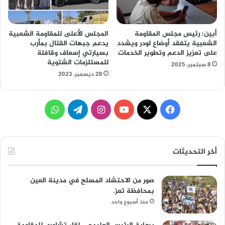
أبين: رئيس مجلس المقاومة
المجلس الأعلى للمقاومة الشعبية
الشعبية يتفقد أوضاع لودر ويشدد
يدعم جبهات القتال بمأرب
على تعزيز الدعم وتطوير الخدمات
بسيارتي إسعاف وقافلة
للمستلزمات الشتوية
8 سبتمبر، 2025
28 ديسمبر، 2023
‫X
فيسبوك
‫YouTube
انستقرام
تيلقرام
واتساب
أخر التحديثات
صور من الاحتشاد المسلح في مدينة العين
بمحافظة تعز.
منذ أسبوع واحد