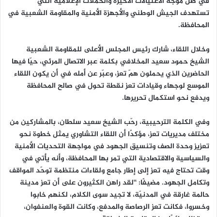
في ظل موجة الاغتيالات الأخيرة والحملات الإعلامية التي
تستهدف الجيش الوطني والأجهزة الأمنية والمقاومة الشعبية في
المحافظة.
وخلال اللقاء، شارك رئيس المجلس الأعلى للمقاومة الشعبية
الشيخ حمود سعيد المخلافي بكلمة عبر الاتصال المرئي، حيّا فيها
الحاضرين الذي يحملون همّ تعز، وعبّر عن أمله في أن يكون اللقاء
الموسع لوجهاء وقيادات تعز نقطة تحول في صالح المحافظة
ويدفع نحو استكمال تحريرها.
وفي الكلمة الترحيبية، رحّب الشيخ سعيد سلطان، بالمشاركين من
مختلف مديريات تعز، مؤكدًا أن اللقاء التشاوري يمثل خطوة نحو
تعزيز وحدة الصف وتنسيق الجهود في مواجهة التحديات الأمنية
والسياسية والاقتصادية التي تمر بها المحافظة، وأنه يأتي في
وقت تحتاج فيه تعز إلى إطار جامع ولقاءات منتظمة توحّد المواقف
وتكامل الجهود. مضيفًا: “لقد راهن الكثيرون على أن تعز مدينة
حالمة غارقة في المدنيّة، لا تجيد سوى الكلام، لكنهم خابوا
وخسروا، فكانت تعز الرصاصة والمدفع، وكانت القوة والعنفوان،