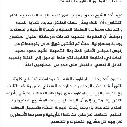
وستظل دائمًا رمز المقاومة الباسلة”.
فيما أكد الشيخ صادق معيض، في كلمة اللجنة التحضيرية للقاء
التشاوري، أن اللقاء يمثّل نقطة انطلاق جديدة لتعزيز اللحمة
والتماسك ومساندة السلطة المحلية والأجهزة الأمنية والعسكرية.
وموضحًا أن المقاومة الشعبية تعاملت مع حادثة اغتيال المشهري
بجدية ومسؤولية، حيث تم تشكيل فريق خاص بتوجيهاتٍ من
رئيس المجلس الأعلى للمقاومة الشعبية الشيخ حمود سعيد
المخلافي، لمتابعة القضية، نتج عنها الوصول إلى القتلة وتحييد
القاتل الرئيسي، والقبض على عددٍ من المطلوبين أمنيًا.
وبدوره، أكد مجلس المقاومة الشعبية بمحافظة تعز، في كلمته
التي ألقاها عضو المجلس عبدالودود السبئي، على وقوفه الثابت
مع الدولة والجيش والمقاومة في مواجهة الانقلاب الحوثي وأذرعه
التخريبية. مشيرًا إلى أن الوقت ليس وقت المشاريع الصغيرة ولا
المكر والخديعة، بل وقت إثبات الرجولة الحقّة، وتسجيل الموقف
السليم، لتحافظ تعز على مكانتها التأريخية وصمودها الأسطوري
في وجه كل مشاريع الكهنوت والتقسيم.