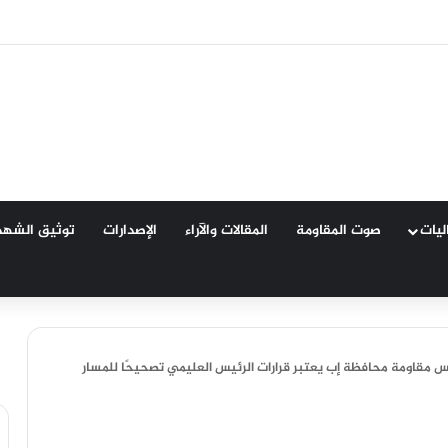
شاوري للمقاومة الشعبية بتعز يقر النفير العام وتشكيل لجان لدعم الجيش واستعادة 
اليات
صوت المقاومة
المقالات والآراء
الإصدارات
توثيق الشهد
 مقاومة محافظة إب يعتبر قرارات الرئيس العليمي تصحيحًا للمسار