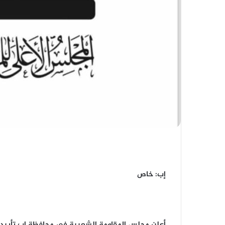
إب: خاص
أعلن مجلس المقاومة الشعبية في محافظة إب تأييده