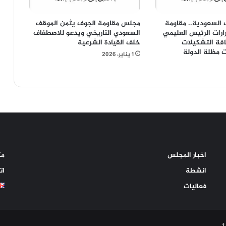
السعودية.. مقاومة
مجلس مقاومة الجوف يثمن الموقف
رارات الرئيس العليمي
السعودي التاريخي ويدعو للاصطفاف
افة التشكيلات
خلف القيادة الشرعية
 مظلة الدولة
1 يناير، 2026
اخبار المجلس
مك
انشطة
ات
فعاليات