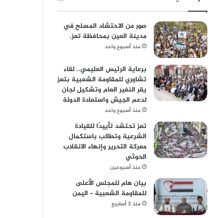
صور من الاحتشاد المسلح في
مدينة العين بمحافظة تعز.
منذ أسبوع واحد
برعاية الرئيس العليمي.. لقاء
تشاوري للمقاومة الشعبية بتعز
يقر النفير العام وتشكيل لجان
لدعم الجيش واستعادة الدولة
منذ أسبوع واحد
تعز تحتشد تأييدًا للقيادة
الشرعية وتطالب باستكمال
معركة التحرير وإنهاء الانقلاب
الحوثي
منذ أسبوعين
بيان هام للمجلس الأعلى
للمقاومة الشعبية – اليمن
منذ 3 أسابيع